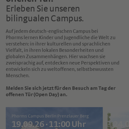
Erleben Sie unseren
bilingualen Campus.
Auf jedem deutsch-englischen Campus bei
Phorms lernen Kinder und Jugendliche die Welt zu
verstehen: in ihrer kulturellen und sprachlichen
Vielfalt, in ihren lokalen Besonderheiten und
globalen Zusammenhängen. Hier wachsen sie
zweisprachig auf, entdecken neue Perspektiven und
entwickeln sich zu weltoffenen, selbstbewussten
Menschen.
Melden Sie sich jetzt für den Besuch am Tag der
offenen Tür (Open Day) an.
Phorms Campus Berlin Prenzlauer Berg
Phorms 
19.09.26 · 11:00 Uhr
24.0